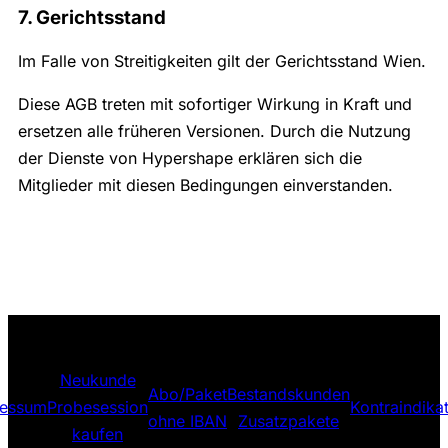
7. Gerichtsstand
Im Falle von Streitigkeiten gilt der Gerichtsstand Wien.
Diese AGB treten mit sofortiger Wirkung in Kraft und
ersetzen alle früheren Versionen. Durch die Nutzung
der Dienste von Hypershape erklären sich die
Mitglieder mit diesen Bedingungen einverstanden.
Neukunde
Abo/Paket
Bestandskunden
ressum
Probesession
Kontraindika
ohne IBAN
Zusatzpakete
kaufen