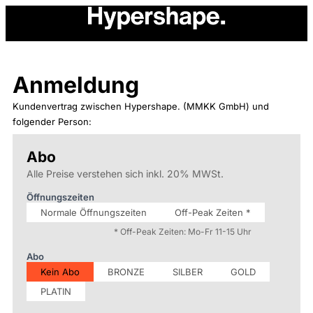
Anmeldung
Kundenvertrag zwischen Hypershape. (MMKK GmbH) und
folgender Person:
Registrierung
Abo
Falls
Du
Alle Preise verstehen sich inkl. 20% MWSt.
menschlich
bist,
Öffnungszeiten
lasse
Normale Öffnungszeiten
Off-Peak Zeiten *
dieses
* Off-Peak Zeiten: Mo-Fr 11-15 Uhr
Feld
leer.
Abo
Kein Abo
BRONZE
SILBER
GOLD
PLATIN