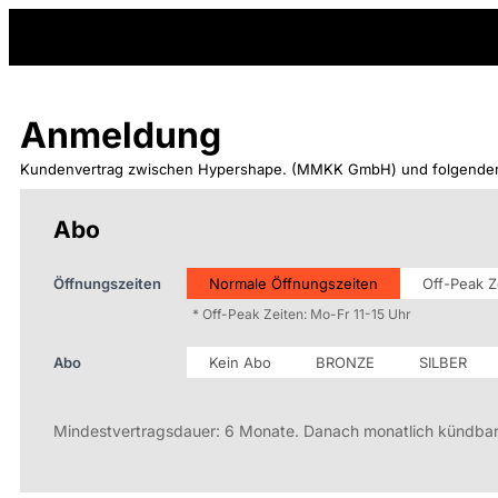
Anmeldung
Kundenvertrag zwischen Hypershape. (MMKK GmbH) und folgender
Registrierung
Falls
Abo
Du
menschlich
Öffnungszeiten
Normale Öffnungszeiten
Off-Peak Z
bist,
lasse
* Off-Peak Zeiten: Mo-Fr 11-15 Uhr
dieses
Feld
Abo
Kein Abo
BRONZE
SILBER
leer.
Mindestvertragsdauer: 6 Monate. Danach monatlich kündbar u