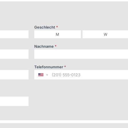
Geschlecht
*
M
W
Nachname
*
Telefonnummer
*
United
States
+1