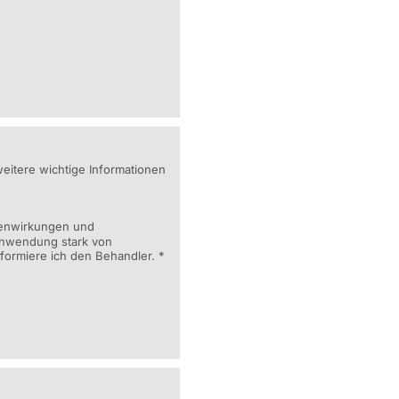
itere wichtige Informationen
benwirkungen und
Anwendung stark von
ormiere ich den Behandler. *