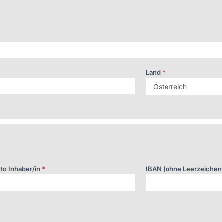
Land
*
to Inhaber/in
*
IBAN (ohne Leerzeichen